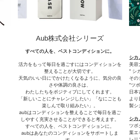
Aub株式会社シリーズ
すべての人を、ベストコンディションに。
シカ
活力をもって毎日を過ごすにはコンディションを
美容
整えることが大切です。
" シ
天気のいい日にでかけたくなるように、気分の良
その
さや体調の良さは、
"ツ
わたしたちをポジティブにしてくれます。
日本
「新しいことにチャレンジしたい」「なにごとも
より
楽しんで取り組みたい」。
製シ
aubはコンディションを整えることで毎日を過ご
シカ
しやすく充実させることができると考えます。
ツボ
すべての人を、ベストコンディションに。
葉エ
aubはあなたのコンディションをサポートしま
レリ
す。