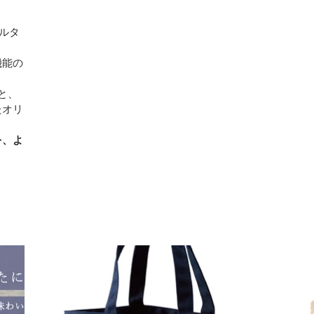
ルタ
機能の
と、
たオリ
を、よ