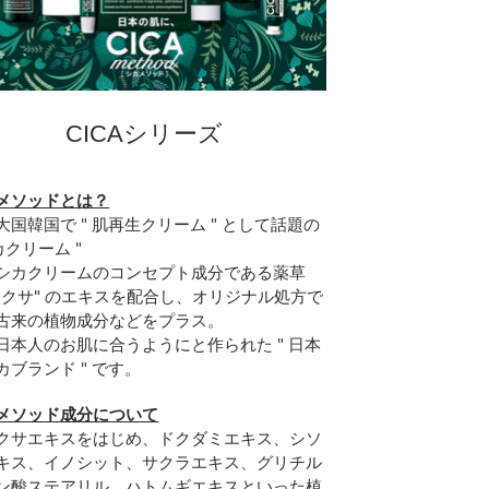
CICAシリーズ
メソッドとは？
大国韓国で " 肌再生クリーム " として話題の
カクリーム "
シカクリームのコンセプト成分である薬草
ボクサ" のエキスを配合し、オリジナル処方で
古来の植物成分などをプラス。
日本人のお肌に合うようにと作られた " 日本
カブランド " です。
メソッド成分について
クサエキスをはじめ、ドクダミエキス、シソ
キス、イノシット、サクラエキス、グリチル
ン酸ステアリル、ハトムギエキスといった植