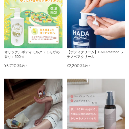
オリジナルボディミルク（ミモザの
【ボディクリーム】HADAmethod レ
香り）500ml
チノペアクリーム
¥5,720
(税込)
¥2,200
(税込)