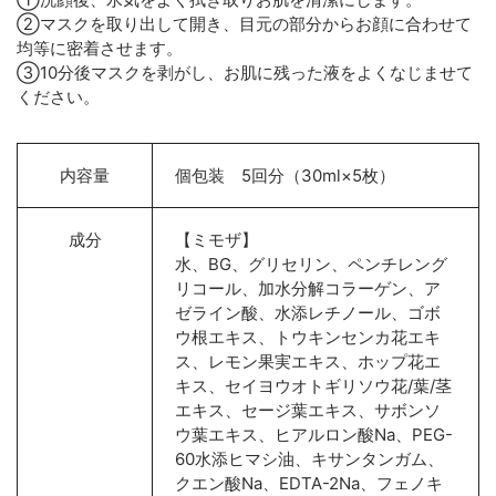
②マスクを取り出して開き、目元の部分からお顔に合わせて
均等に密着させます。
③10分後マスクを剥がし、お肌に残った液をよくなじませて
ください。
内容量
個包装 5回分（30ml×5枚）
成分
【ミモザ】
水、BG、グリセリン、ペンチレング
リコール、加水分解コラーゲン、ア
ゼライン酸、水添レチノール、ゴボ
ウ根エキス、トウキンセンカ花エキ
ス、レモン果実エキス、ホップ花エ
キス、セイヨウオトギリソウ花/葉/茎
エキス、セージ葉エキス、サボンソ
ウ葉エキス、ヒアルロン酸Na、PEG-
60水添ヒマシ油、キサンタンガム、
クエン酸Na、EDTA-2Na、フェノキ