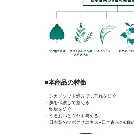
■本商品の特徴
・シカメソッド処方で肌荒れを防ぐ
・肌を保護して整える
・乾燥を防ぐ
・
うるおいとツヤを与える。
・
日本製のツボクサエキス+日本古来の6種の植