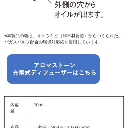
※
本製品の箱は、サトウキビ（非木材資源）からつくられた、
バガスパルプ配合の環境対応紙を使用しています。
内容
10ml
量
商品
（外装）W30×D30×H75mm